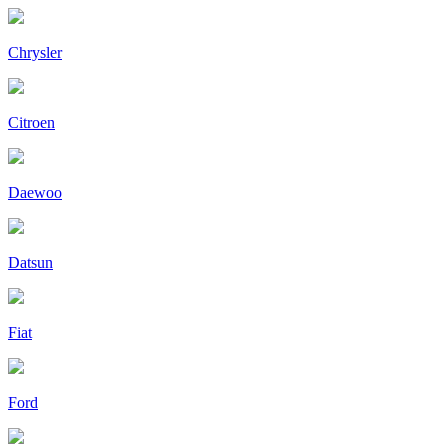
Chrysler
Citroen
Daewoo
Datsun
Fiat
Ford