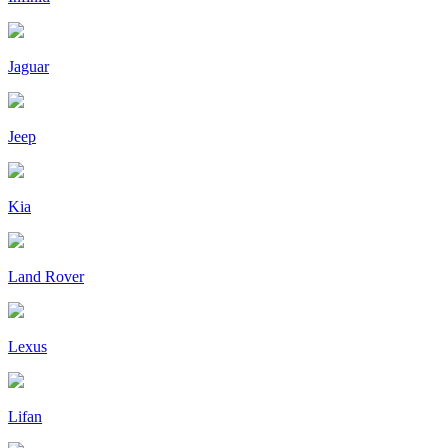
Jaguar
Jeep
Kia
Land Rover
Lexus
Lifan