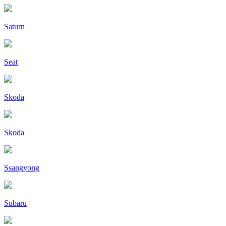
Saturn
Seat
Skoda
Skoda
Ssangyong
Subaru