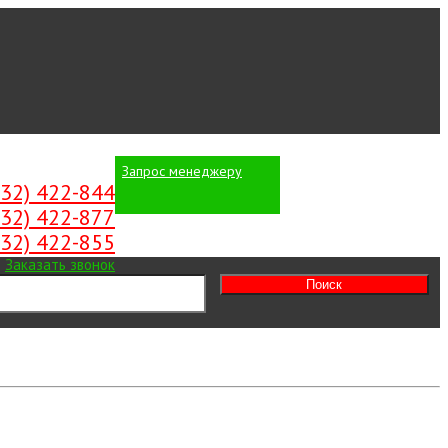
Запрос менеджеру
Вход
/
Регистрация
532) 422-844
532) 422-877
532) 422-855
Заказать звонок