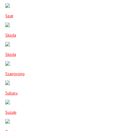
Seat
Skoda
Skoda
Ssangyong
Subaru
Suzuki