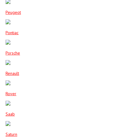
Peugeot
Pontiac
Porsche
Renault
Rover
Saab
Saturn