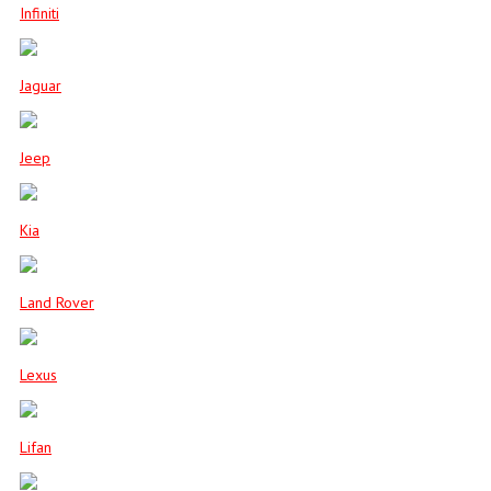
Infiniti
Jaguar
Jeep
Kia
Land Rover
Lexus
Lifan