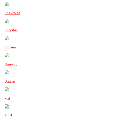
Chevrolet
Chrysler
Citroen
Daewoo
Datsun
Fiat
Ford