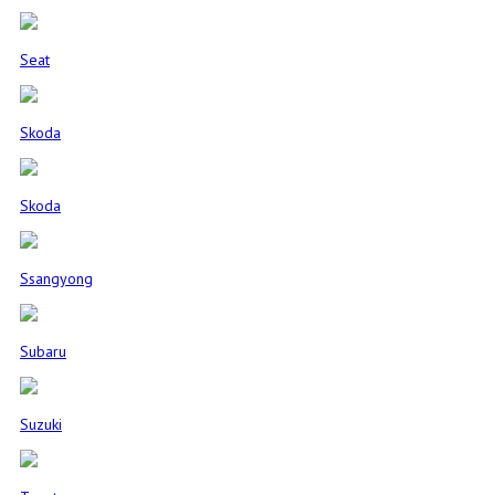
Seat
Skoda
Skoda
Ssangyong
Subaru
Suzuki