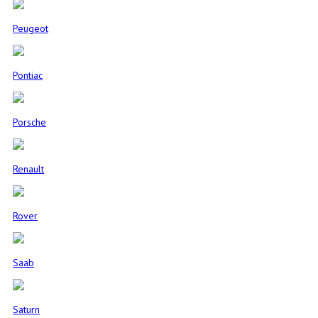
Peugeot
Pontiac
Porsche
Renault
Rover
Saab
Saturn