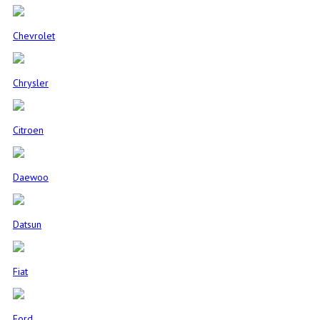
Chevrolet
Chrysler
Citroen
Daewoo
Datsun
Fiat
Ford