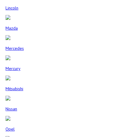
Lincoln
Mazda
Mercedes
Mercury
Mitsubishi
Nissan
Opel