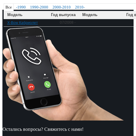
Все
-1990
1990-2000
2000-2010
2010-
Модель
Год выпуска
Модель
Год 
07/2008 -
X-Bow Кабриолет
Остались вопросы? Свяжитесь с нами!