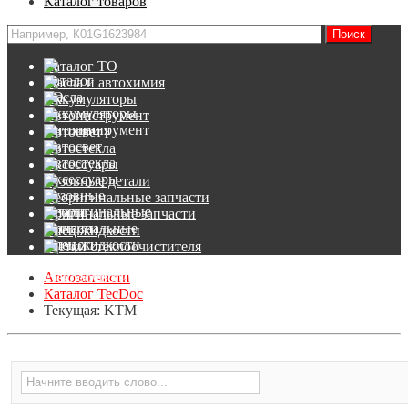
Каталог товаров
Каталог ТО
Масла и автохимия
Аккумуляторы
Автоинструмент
Автосвет
Автостекла
Аксессуары
Кузовные детали
Неоригинальные запчасти
Оригинальные запчасти
Спец.жидкости
Щетки стеклоочистителя
Автозапчасти
Каталог TecDoc
Текущая:
KTM