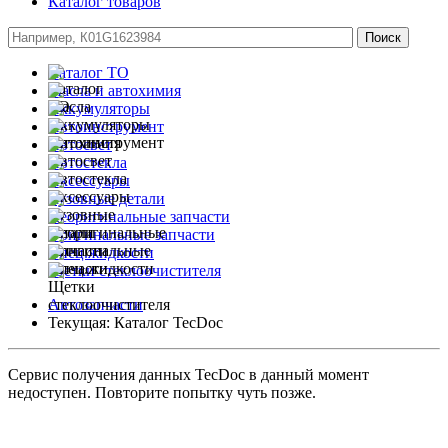
Каталог товаров
Каталог ТО
Масла и автохимия
Аккумуляторы
Автоинструмент
Автосвет
Автостекла
Аксессуары
Кузовные детали
Неоригинальные запчасти
Оригинальные запчасти
Спец.жидкости
Щетки стеклоочистителя
Автозапчасти
Текущая:
Каталог TecDoc
Сервис получения данных TecDoc в данный момент
недоступен. Повторите попытку чуть позже.